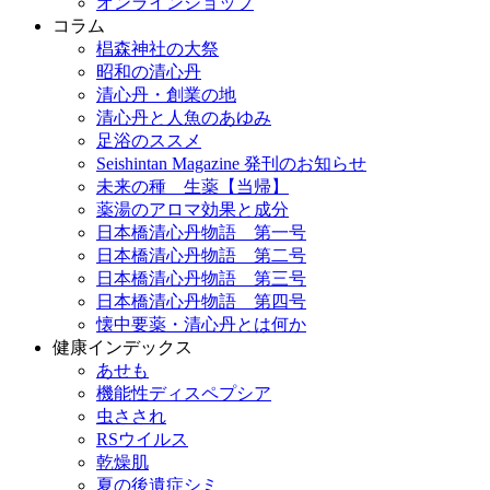
オンラインショップ
コラム
椙森神社の大祭
昭和の清心丹
清心丹・創業の地
清心丹と人魚のあゆみ
足浴のススメ
Seishintan Magazine 発刊のお知らせ
未来の種 生薬【当帰】
薬湯のアロマ効果と成分
日本橋清心丹物語 第一号
日本橋清心丹物語 第二号
日本橋清心丹物語 第三号
日本橋清心丹物語 第四号
懐中要薬・清心丹とは何か
健康インデックス
あせも
機能性ディスペプシア
虫さされ
RSウイルス
乾燥肌
夏の後遺症シミ