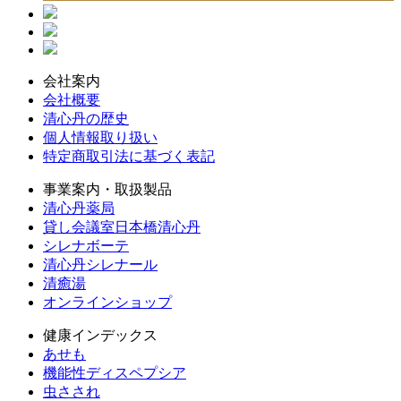
会社案内
会社概要
清心丹の歴史
個人情報取り扱い
特定商取引法に基づく表記
事業案内・取扱製品
清心丹薬局
貸し会議室日本橋清心丹
シレナボーテ
清心丹シレナール
清癒湯
オンラインショップ
健康インデックス
あせも
機能性ディスペプシア
虫さされ