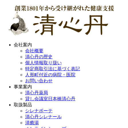
会社案内
会社概要
清心丹の歴史
個人情報取り扱い
特定商取引法に基づく表記
人形町付近の病院・医院
お問い合わせ
事業案内
清心丹薬局
貸し会議室日本橋清心丹
取扱製品
シレナボーテ
清心丹シレナール
清癒湯